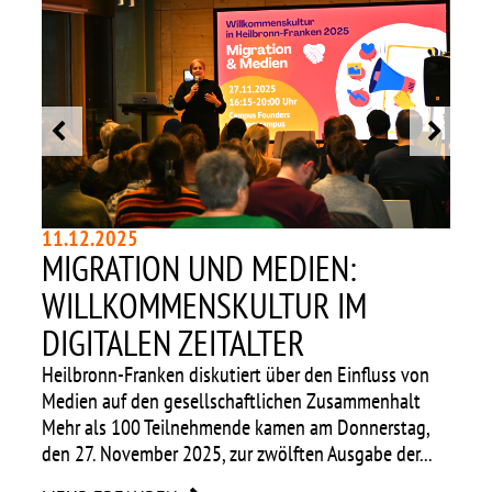
11.12.2025
MIGRATION UND MEDIEN:
11
ÜR
L
WILLKOMMENSKULTUR IM
F
DIGITALEN ZEITALTER
C
Heilbronn-Franken diskutiert über den Einfluss von
Das
Medien auf den gesellschaftlichen Zusammenhalt
Ba
Mehr als 100 Teilnehmende kamen am Donnerstag,
We
den 27. November 2025, zur zwölften Ausgabe der...
Jah